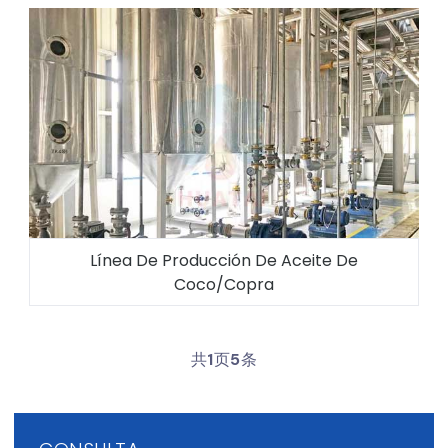
Línea De Producción De Aceite De
Coco/copra
共
1
页
5
条