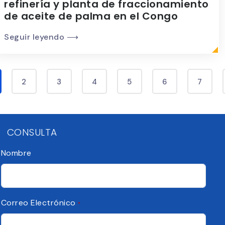
refinería y planta de fraccionamiento
de aceite de palma en el Congo
Seguir leyendo ⟶
2
3
4
5
6
7
CONSULTA
Nombre
Correo Electrónico
*